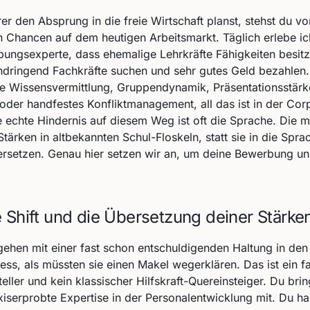
r den Absprung in die freie Wirtschaft planst, stehst du vo
n Chancen auf dem heutigen Arbeitsmarkt. Täglich erlebe ic
bungsexperte, dass ehemalige Lehrkräfte Fähigkeiten besitz
dringend Fachkräfte suchen und sehr gutes Geld bezahlen.
e Wissensvermittlung, Gruppendynamik, Präsentationsstär
oder handfestes Konfliktmanagement, all das ist in der Cor
e echte Hindernis auf diesem Weg ist oft die Sprache. Die m
Stärken in altbekannten Schul-Floskeln, statt sie in die Spra
ersetzen. Genau hier setzen wir an, um deine Bewerbung u
 Shift und die Übersetzung deiner Stärke
 gehen mit einer fast schon entschuldigenden Haltung in den
s, als müssten sie einen Makel wegerklären. Das ist ein fa
steller und kein klassischer Hilfskraft-Quereinsteiger. Du brin
xiserprobte Expertise in der Personalentwicklung mit. Du h