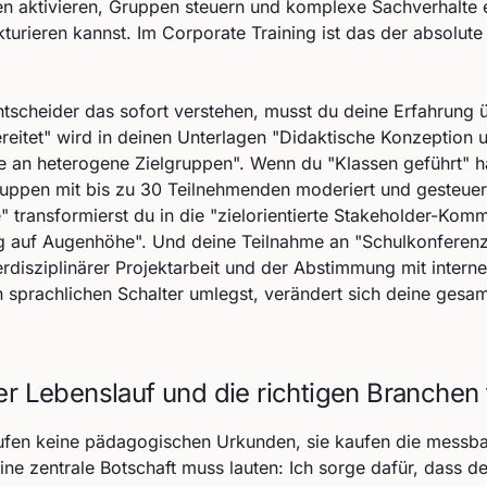
n aktivieren, Gruppen steuern und komplexe Sachverhalte 
kturieren kannst. Im Corporate Training ist das der absolute
tscheider das sofort verstehen, musst du deine Erfahrung 
ereitet" wird in deinen Unterlagen "Didaktische Konzeption 
e an heterogene Zielgruppen". Wenn du "Klassen geführt" ha
uppen mit bis zu 30 Teilnehmenden moderiert und gesteuer
" transformierst du in die "zielorientierte Stakeholder-Kom
g auf Augenhöhe". Und deine Teilnahme an "Schulkonferenz
erdisziplinärer Projektarbeit und der Abstimmung mit internen
 sprachlichen Schalter umlegst, verändert sich deine ges
er Lebenslauf und die richtigen Branchen 
fen keine pädagogischen Urkunden, sie kaufen die messb
ine zentrale Botschaft muss lauten: Ich sorge dafür, dass d