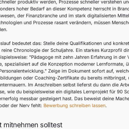
chneller produktiv werden, Prozesse schneller verstehen u
onders hoher Bedarf an dieser Kompetenz herrscht in Branc
esen, der Finanzbranche und im stark digitalisierten Mittel
chnologien und Prozesse rasant verändern, müssen Mensche
den.
slauf bedeutet das: Stelle deine Qualifikationen und konk
e reine Chronologie der Schuljahre. Ein starkes Kurzprofil d
ispielsweise: "Pädagoge mit zehn Jahren Erfahrung in der 
e, spezialisiert auf die Konzeption moderner Lernformate, ü
 Personalentwicklung." Zeige im Dokument sofort auf, welch
sbildungen oder Coaching-Zertifikate du bereits mitbringst,
ntermauern. Im Anschreiben selbst lieferst du dann die Arb
e, wie du beispielsweise ein digitales Lernprojekt für 90 Sc
rnerfolg messbar gesteigert hast. Das beweist deine Macher
t oder der Nerv fehlt:
Bewerbung schreiben lassen
.
t mitnehmen solltest