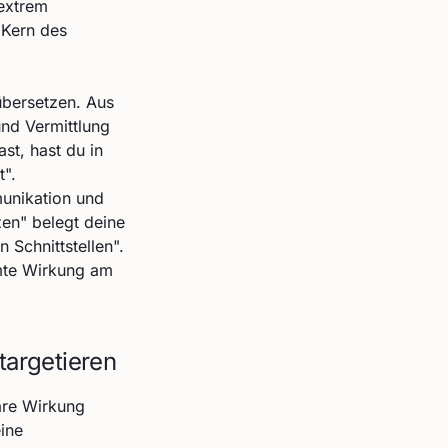
extrem
 Kern des
übersetzen. Aus
und Vermittlung
st, hast du in
t".
munikation und
en" belegt deine
 Schnittstellen".
amte Wirkung am
targetieren
are Wirkung
eine