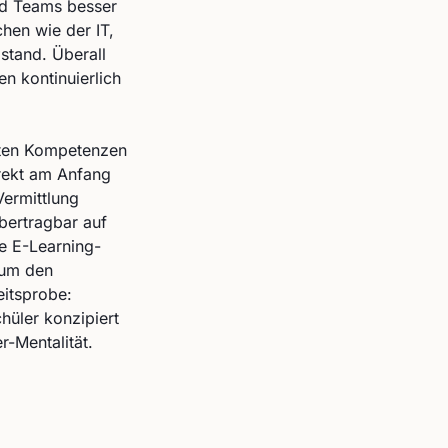
nd Teams besser
hen wie der IT,
stand. Überall
n kontinuierlich
reten Kompetenzen
irekt am Anfang
Vermittlung
bertragbar auf
e E-Learning-
 um den
eitsprobe:
hüler konzipiert
-Mentalität.