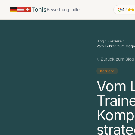
Tonis
Bewerbungshilfe
4.9
Blog
Karriere
Vom Lehrer zum Corpo
Zurück zum Blog
Karriere
Vom L
Train
Kompe
strat