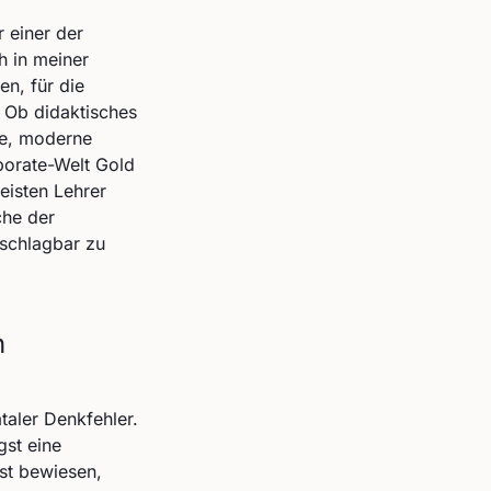
r einer der
h in meiner
en, für die
 Ob didaktisches
ke, moderne
porate-Welt Gold
eisten Lehrer
che der
nschlagbar zu
n
taler Denkfehler.
gst eine
ast bewiesen,