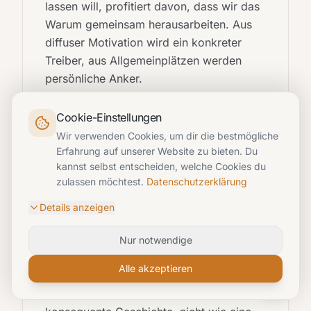
lassen will, profitiert davon, dass wir das
Warum gemeinsam herausarbeiten. Aus
diffuser Motivation wird ein konkreter
Treiber, aus Allgemeinplätzen werden
persönliche Anker.
Cookie-Einstellungen
Wir verwenden Cookies, um dir die bestmögliche
Erfahrung auf unserer Website zu bieten. Du
kannst selbst entscheiden, welche Cookies du
Story statt Selbstdarstellung
zulassen möchtest.
Datenschutzerklärung
Ein Motivationsschreiben ist keine
Details anzeigen
Auflistung deiner Stärken. Es ist eine
Hast du eine Frage zu
kurze Erzählung, die zeigt, wie du an den
deiner Bewerbung?
Nur notwendige
Punkt gekommen bist, an dem du jetzt
Alle akzeptieren
stehst, und wohin du willst. Die besten
Motivationsschreiben lesen sich wie eine