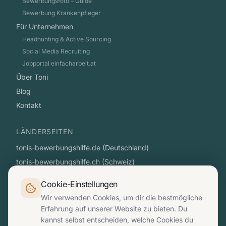
Bewerbungsfoto – Guide
Bewerbung Krankenpfleger
Für Unternehmen
Headhunting & Active Sourcing
Social Media Recruiting
Jobportal einfacharbeit.at
Über Toni
Blog
Kontakt
LÄNDERSEITEN
tonis-bewerbungshilfe.de (Deutschland)
tonis-bewerbungshilfe.ch (Schweiz)
einfacharbeit.at (Österreich)
Cookie-Einstellungen
Wir verwenden Cookies, um dir die bestmögliche
KONTAKT
Erfahrung auf unserer Website zu bieten. Du
🇩🇪 +49 163 619 56 25
(WhatsApp)
kannst selbst entscheiden, welche Cookies du