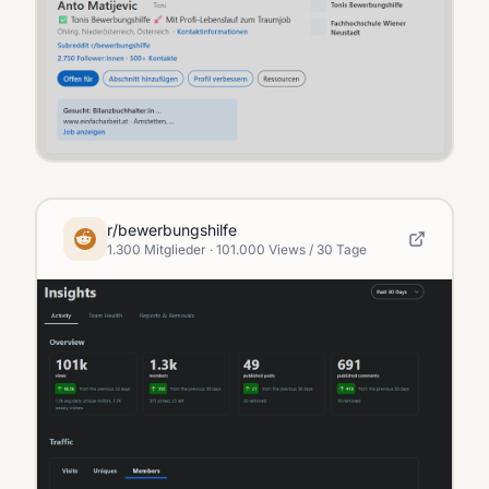
r/bewerbungshilfe
1.300 Mitglieder · 101.000 Views / 30 Tage