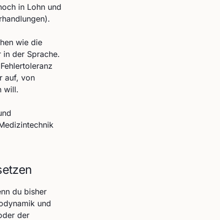
noch in Lohn und
erhandlungen).
hen wie die
r in der Sprache.
Fehlertoleranz
 auf, von
will.
und
 Medizintechnik
setzen
nn du bisher
modynamik und
oder der