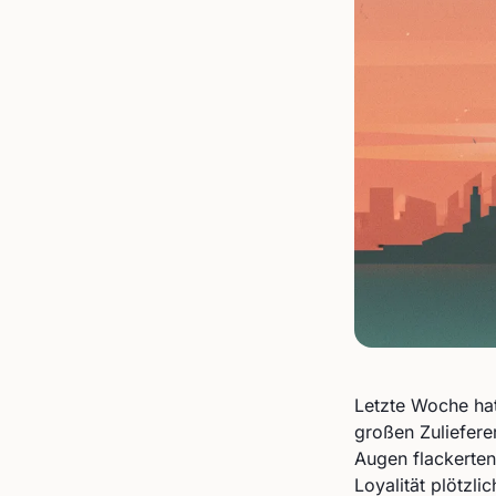
Letzte Woche hat
großen Zuliefere
Augen flackerten
Loyalität plötzli