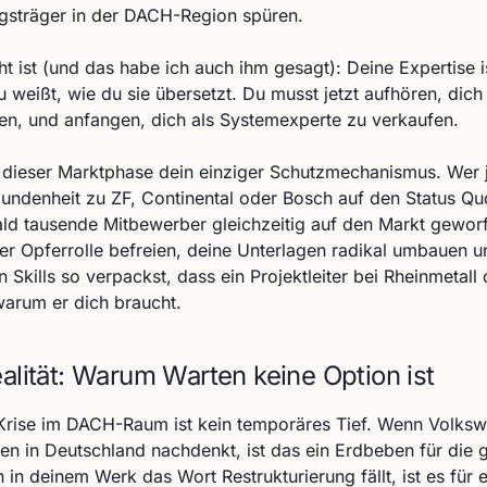
gsträger in der DACH-Region spüren.
ht ist (und das habe ich auch ihm gesagt): Deine Expertise i
 weißt, wie du sie übersetzt. Du musst jetzt aufhören, dich
hen, und anfangen, dich als Systemexperte zu verkaufen.
 in dieser Marktphase dein einziger Schutzmechanismus. Wer 
undenheit zu ZF, Continental oder Bosch auf den Status Quo
ld tausende Mitbewerber gleichzeitig auf den Markt gewor
er Opferrolle befreien, deine Unterlagen radikal umbauen u
 Skills so verpackst, dass ein Projektleiter bei Rheinmetall 
 warum er dich braucht.
ealität: Warum Warten keine Option ist
Krise im DACH-Raum ist kein temporäres Tief. Wenn Volks
n in Deutschland nachdenkt, ist das ein Erdbeben für die
 in deinem Werk das Wort Restrukturierung fällt, ist es für 