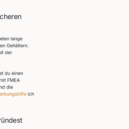
icheren
ieten lange
en Gehältern.
it der
st du einen
 mit FMEA
ind die
erbungshilfe
ich
ründest