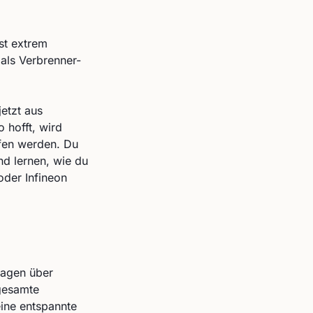
st extrem
 als Verbrenner-
jetzt aus
 hofft, wird
fen werden. Du
nd lernen, wie du
oder Infineon
wagen über
 gesamte
eine entspannte