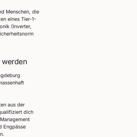
end Menschen, die
n eines Tier-1-
onik (Inverter,
icherheitsnorm
t werden
Magdeburg
 massenhaft
ten aus der
alifiziert dich
in Management
nd Engpässe
n.