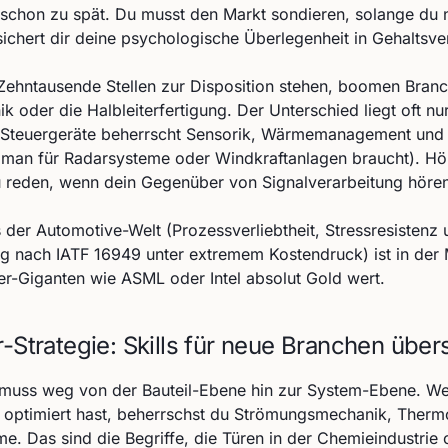
 schon zu spät. Du musst den Markt sondieren, solange du 
 sichert dir deine psychologische Überlegenheit in Gehaltsv
ehntausende Stellen zur Disposition stehen, boomen Branc
k oder die Halbleiterfertigung. Der Unterschied liegt oft nu
r Steuergeräte beherrscht Sensorik, Wärmemanagement und 
man für Radarsysteme oder Windkraftanlagen braucht). Hör
reden, wenn dein Gegenüber von Signalverarbeitung hören 
 der Automotive-Welt (Prozessverliebtheit, Stressresistenz 
ng nach IATF 16949 unter extremem Kostendruck) ist in der
ter-Giganten wie ASML oder Intel absolut Gold wert.
r-Strategie: Skills für neue Branchen über
 muss weg von der Bauteil-Ebene hin zur System-Ebene. We
e optimiert hast, beherrschst du Strömungsmechanik, Ther
. Das sind die Begriffe, die Türen in der Chemieindustrie 