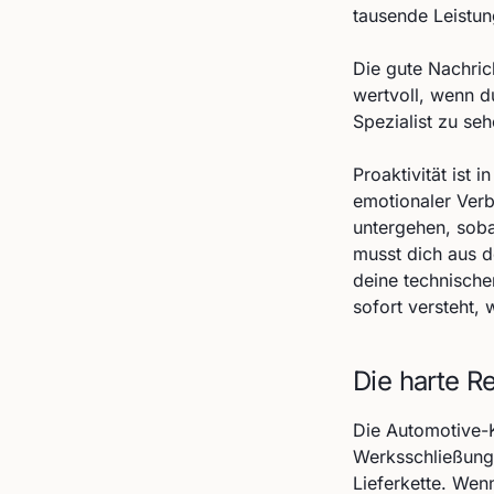
tausende Leistun
Die gute Nachric
wertvoll, wenn du
Spezialist zu se
Proaktivität ist
emotionaler Verb
untergehen, soba
musst dich aus d
deine technischen
sofort versteht,
Die harte R
Die Automotive-
Werksschließunge
Lieferkette. Wenn