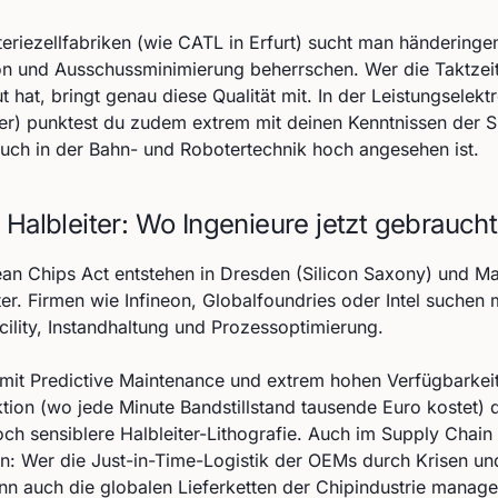
teriezellfabriken (wie CATL in Erfurt) sucht man händering
 und Ausschussminimierung beherrschen. Wer die Taktzeite
ut hat, bringt genau diese Qualität mit. In der Leistungselektr
r) punktest du zudem extrem mit deinen Kenntnissen der S
uch in der Bahn- und Robotertechnik hoch angesehen ist.
 Halbleiter: Wo Ingenieure jetzt gebrauch
an Chips Act entstehen in Dresden (Silicon Saxony) und 
ter. Firmen wie Infineon, Globalfoundries oder Intel suchen
cility, Instandhaltung und Prozessoptimierung.
mit Predictive Maintenance und extrem hohen Verfügbarkei
ion (wo jede Minute Bandstillstand tausende Euro kostet) qu
noch sensiblere Halbleiter-Lithografie. Auch im Supply Cha
n: Wer die Just-in-Time-Logistik der OEMs durch Krisen u
ann auch die globalen Lieferketten der Chipindustrie manage