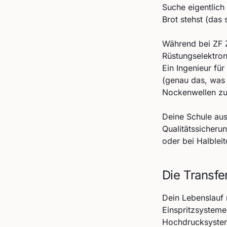
Suche eigentlich
Brot stehst (das
Während bei ZF Z
Rüstungselektroni
Ein Ingenieur fü
(genau das, was 
Nockenwellen zu 
Deine Schule aus
Qualitätssicheru
oder bei Halblei
Die Transfe
Dein Lebenslauf
Einspritzsystem
Hochdrucksysteme