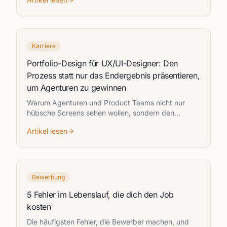
Passgenauigkeit gleichermaßen vermittelt.
Karriere
Portfolio-Design für UX/UI-Designer: Den
Prozess statt nur das Endergebnis präsentieren,
um Agenturen zu gewinnen
Warum Agenturen und Product Teams nicht nur
hübsche Screens sehen wollen, sondern den
Denkprozess dahinter, und wie du dein UX-Portfolio
Artikel lesen
entsprechend aufbaust.
Bewerbung
5 Fehler im Lebenslauf, die dich den Job
kosten
Die häufigsten Fehler, die Bewerber machen, und