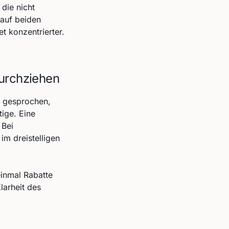
 die nicht
 auf beiden
et konzentrierter.
durchziehen
r gesprochen,
tige. Eine
 Bei
im dreistelligen
einmal Rabatte
larheit des