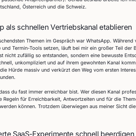
utschland, Österreich und die Schweiz.
 als schnellen Vertriebskanal etablieren
aschendsten Themen im Gespräch war WhatsApp. Während vi
 und Termin-Tools setzen, läuft bei mir ein großer Teil der 
t nicht zufällig so entstanden, sondern eine bewusste Ents
hnell, unkompliziert und auf ihrem gewohnten Kanal kommu
die Hürde massiv und verkürzt den Weg vom ersten Intere
tunden.
 dass du fast immer erreichbar bist. Wer diesen Kanal profe
re Regeln für Erreichbarkeit, Antwortzeiten und für die Them
 werden können. Trotzdem überwiegen aus meiner Sicht die 
erte SaaS-Experimente schnell beerdigen