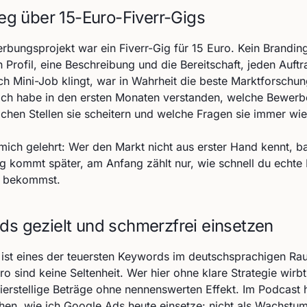
tieg über 15-Euro-Fiverr-Gigs
rbungsprojekt war ein Fiverr-Gig für 15 Euro. Kein Branding
n Profil, eine Beschreibung und die Bereitschaft, jeden Auftr
 Mini-Job klingt, war in Wahrheit die beste Marktforschung
ch habe in den ersten Monaten verstanden, welche Bewerber
chen Stellen sie scheitern und welche Fragen sie immer wied
mich gelehrt: Wer den Markt nicht aus erster Hand kennt, b
ng kommt später, am Anfang zählt nur, wie schnell du echt
k bekommst.
ds gezielt und schmerzfrei einsetzen
ist eines der teuersten Keywords im deutschsprachigen Rau
 sind keine Seltenheit. Wer hier ohne klare Strategie wirbt
erstellige Beträge ohne nennenswerten Effekt. Im Podcast 
en, wie ich Google Ads heute einsetze: nicht als Wachstu