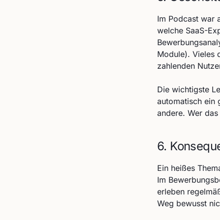
Im Podcast war a
welche SaaS-Expe
Bewerbungsanalys
Module). Vieles 
zahlenden Nutzer
Die wichtigste L
automatisch ein 
andere. Wer das 
6. Konseque
Ein heißes Thema
Im Bewerbungsber
erleben regelmäß
Weg bewusst nic