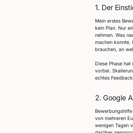
1. Der Eins
Mein erstes Bewe
kein Plan. Nur ei
nehmen. Was nach
machen konnte. I
brauchen, an wel
Diese Phase hat 
vorbei. Skalieru
echtes Feedbac
2. Google A
Bewerbungshilfe 
von mehreren Euro
wenigen Tagen vi
darüber gesproch