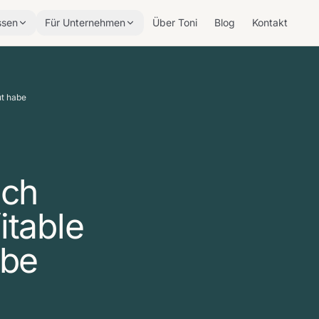
ssen
Für Unternehmen
Über Toni
Blog
Kontakt
ut habe
ich
itable
abe