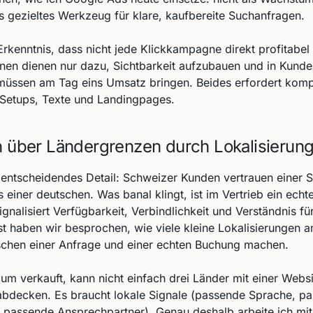
ls gezieltes Werkzeug für klare, kaufbereite Suchanfragen.
Erkenntnis, dass nicht jede Klickkampagne direkt profitabel
n dienen nur dazu, Sichtbarkeit aufzubauen und in Kunde
müssen am Tag eins Umsatz bringen. Beides erfordert komp
 Setups, Texte und Landingpages.
n über Ländergrenzen durch Lokalisierun
r entscheidendes Detail: Schweizer Kunden vertrauen einer 
einer deutschen. Was banal klingt, ist im Vertrieb ein echt
nalisiert Verfügbarkeit, Verbindlichkeit und Verständnis fü
t haben wir besprochen, wie viele kleine Lokalisierungen 
schen einer Anfrage und einer echten Buchung machen.
 verkauft, kann nicht einfach drei Länder mit einer Websi
bdecken. Es braucht lokale Signale (passende Sprache, pa
 passende Ansprechpartner). Genau deshalb arbeite ich mit