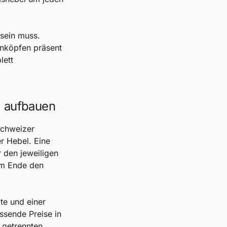
 sein muss.
nköpfen präsent
lett
g aufbauen
Schweizer
er Hebel. Eine
r den jeweiligen
am Ende den
te und einer
ssende Preise in
 getrennten