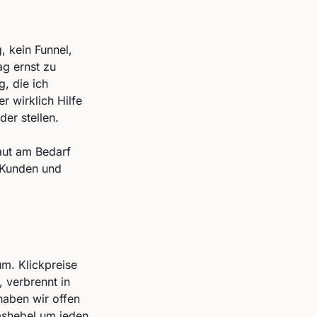
, kein Funnel,
ag ernst zu
, die ich
 wirklich Hilfe
er stellen.
aut am Bedarf
e Kunden und
m. Klickpreise
, verbrennt in
haben wir offen
mshebel um jeden