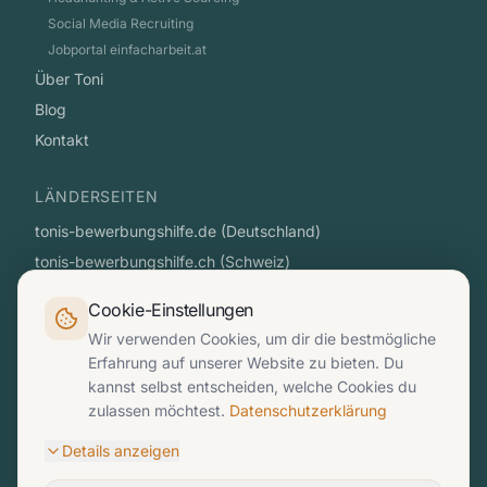
Social Media Recruiting
Jobportal einfacharbeit.at
Über Toni
Blog
Kontakt
LÄNDERSEITEN
tonis-bewerbungshilfe.de (Deutschland)
tonis-bewerbungshilfe.ch (Schweiz)
einfacharbeit.at (Österreich)
Cookie-Einstellungen
Wir verwenden Cookies, um dir die bestmögliche
KONTAKT
Erfahrung auf unserer Website zu bieten. Du
🇩🇪 +49 163 619 56 25
(WhatsApp)
kannst selbst entscheiden, welche Cookies du
zulassen möchtest.
Datenschutzerklärung
🇨🇭 +41 76 799 75 50
(WhatsApp)
hello@mtjvc.com
Details anzeigen
Hast du eine Frage zu