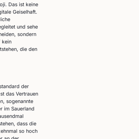
i. Das ist keine
tale Geiselhaft.
liche
gleitet und sehe
cheiden, sondern
 kein
tstehen, die den
dstandard der
ist das Vertrauen
en, sogenannte
er im Sauerland
tausendmal
stehen, dass die
 zehnmal so hoch
r an der