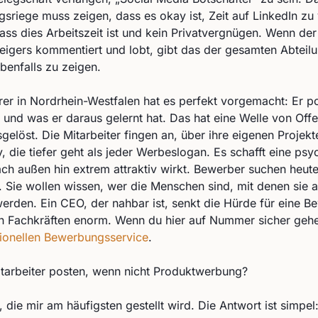
gsriege muss zeigen, dass es okay ist, Zeit auf LinkedIn zu
dass dies Arbeitszeit ist und kein Privatvergnügen. Wenn de
teigers kommentiert und lobt, gibt das der gesamten Abteilu
ebenfalls zu zeigen.
rer in Nordrhein-Westfalen hat es perfekt vorgemacht: Er p
r und was er daraus gelernt hat. Das hat eine Welle von Off
löst. Die Mitarbeiter fingen an, über ihre eigenen Projekte
, die tiefer geht als jeder Werbeslogan. Es schafft eine ps
nach außen hin extrem attraktiv wirkt. Bewerber suchen heute
 Sie wollen wissen, wer die Menschen sind, mit denen sie 
erden. Ein CEO, der nahbar ist, senkt die Hürde für eine B
en Fachkräften enorm. Wenn du hier auf Nummer sicher gehen
ionellen Bewerbungsservice
.
tarbeiter posten, wenn nicht Produktwerbung?
, die mir am häufigsten gestellt wird. Die Antwort ist simpel