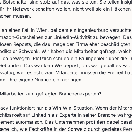
 Botschafter sind stolz auf das, was sie tun. Sie teilen Insigh
ür ihr Netzwerk schaffen wollen, nicht weil sie ein Häkchen 
achen müssen.
 an einen Fall in Wien, bei dem ein Ingenieurbüro versuchte
Amazon-Gutscheinen zur LinkedIn-Aktivität zu bewegen. Da
eblosen Reposts, die das Image der Firma eher beschädigten a
adikaler Schwenk: Wir haben die Mitarbeiter gefragt, welc
lich bewegen. Plötzlich schrieb ein Bauingenieur über die T
 Gebäuden. Das war kein Werbepost, das war geballtes Fac
altig, weil es echt war. Mitarbeiter müssen die Freiheit h
 oder ihre eigene Nuance einzubringen.
Mitarbeiter zum gefragten Branchenexperten?
y funktioniert nur als Win-Win-Situation. Wenn der Mitarb
ichtbarkeit auf LinkedIn als Experte in seiner Branche wah
gement automatisch. Das Unternehmen profitiert dabei passi
 sehe ich, wie Fachkräfte in der Schweiz durch gezieltes Pe