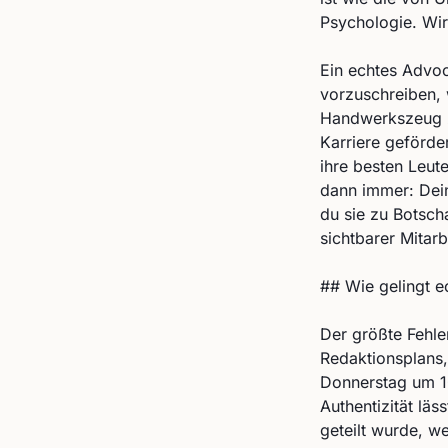
Psychologie. Wir
Ein echtes Advoc
vorzuschreiben, 
Handwerkszeug zu
Karriere geförde
ihre besten Leut
dann immer: Dei
du sie zu Botsch
sichtbarer Mitar
## Wie gelingt e
Der größte Fehle
Redaktionsplans, 
Donnerstag um 10
Authentizität läs
geteilt wurde, we