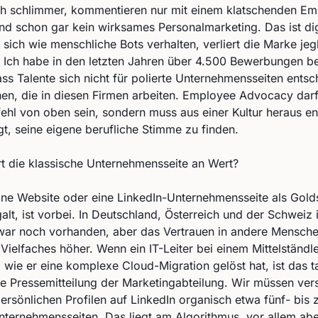
ch schlimmer, kommentieren nur mit einem klatschenden Emoj
d schon gar kein wirksames Personalmarketing. Das ist digi
sich wie menschliche Bots verhalten, verliert die Marke jeg
 Ich habe in den letzten Jahren über 4.500 Bewerbungen be
ss Talente sich nicht für polierte Unternehmensseiten ents
en, die in diesen Firmen arbeiten. Employee Advocacy darf
l von oben sein, sondern muss aus einer Kultur heraus en
gt, seine eigene berufliche Stimme zu finden.
t die klassische Unternehmensseite an Wert?
 eine Website oder eine LinkedIn-Unternehmensseite als Gol
lt, ist vorbei. In Deutschland, Österreich und der Schweiz 
 zwar noch vorhanden, aber das Vertrauen in andere Mensch
 Vielfaches höher. Wenn ein IT-Leiter bei einem Mittelständl
, wie er eine komplexe Cloud-Migration gelöst hat, ist das 
ine Pressemitteilung der Marketingabteilung. Wir müssen ver
ersönlichen Profilen auf LinkedIn organisch etwa fünf- bis
Unternehmensseiten. Das liegt am Algorithmus, vor allem abe