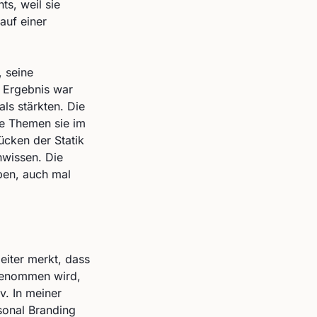
ts, weil sie
auf einer
, seine
s Ergebnis war
ls stärkten. Die
he Themen sie im
ücken der Statik
hwissen. Die
aben, auch mal
eiter merkt, dass
rgenommen wird,
v. In meiner
rsonal Branding