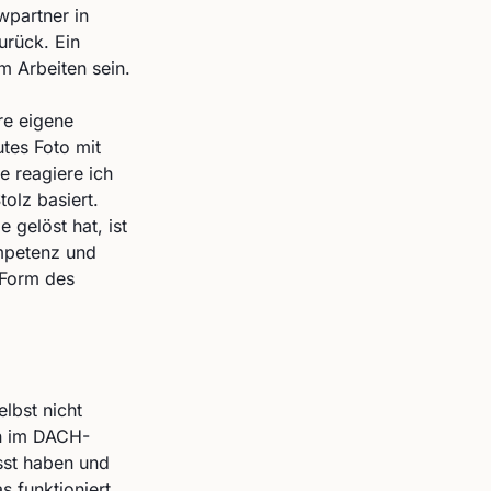
wpartner in
urück. Ein
m Arbeiten sein.
hre eigene
tes Foto mit
e reagiere ich
olz basiert.
 gelöst hat, ist
ompetenz und
e Form des
lbst nicht
en im DACH-
asst haben und
s funktioniert