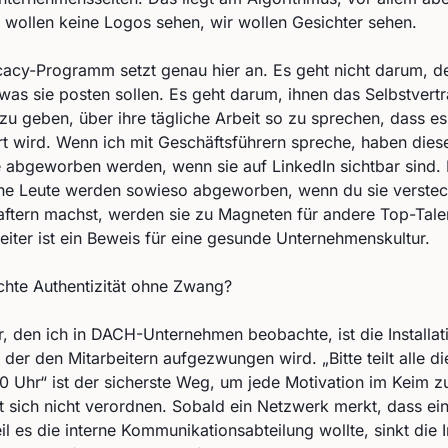
 wollen keine Logos sehen, wir wollen Gesichter sehen.
acy-Programm setzt genau hier an. Es geht nicht darum, de
was sie posten sollen. Es geht darum, ihnen das Selbstvert
 geben, über ihre tägliche Arbeit so zu sprechen, dass es
rt wird. Wenn ich mit Geschäftsführern spreche, haben diese
e abgeworben werden, wenn sie auf LinkedIn sichtbar sind. 
ne Leute werden sowieso abgeworben, wenn du sie verstec
aftern machst, werden sie zu Magneten für andere Top-Talen
beiter ist ein Beweis für eine gesunde Unternehmenskultur.
chte Authentizität ohne Zwang?
r, den ich in DACH-Unternehmen beobachte, ist die Installat
der den Mitarbeitern aufgezwungen wird. „Bitte teilt alle di
 Uhr“ ist der sicherste Weg, um jede Motivation im Keim zu
st sich nicht verordnen. Sobald ein Netzwerk merkt, dass ein
il es die interne Kommunikationsabteilung wollte, sinkt die I