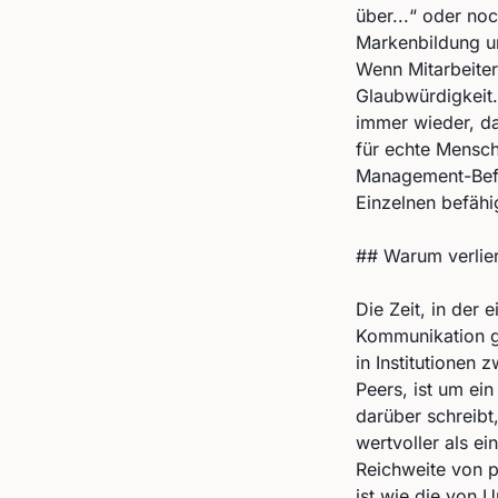
über...“ oder no
Markenbildung un
Wenn Mitarbeiter 
Glaubwürdigkeit.
immer wieder, da
für echte Mensch
Management-Befeh
Einzelnen befähi
## Warum verlier
Die Zeit, in der
Kommunikation ga
in Institutionen
Peers, ist um ein
darüber schreibt
wertvoller als e
Reichweite von p
ist wie die von 