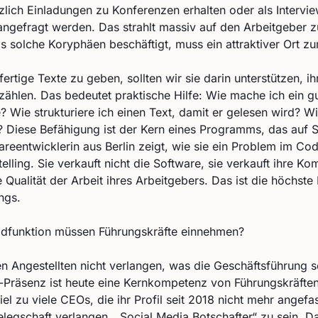
tzlich Einladungen zu Konferenzen erhalten oder als Intervie
gefragt werden. Das strahlt massiv auf den Arbeitgeber z
 solche Koryphäen beschäftigt, muss ein attraktiver Ort zu
fertige Texte zu geben, sollten wir sie darin unterstützen, i
zählen. Das bedeutet praktische Hilfe: Wie mache ich ein gu
Wie strukturiere ich einen Text, damit er gelesen wird? Wi
Diese Befähigung ist der Kern eines Programms, das auf St
eentwicklerin aus Berlin zeigt, wie sie ein Problem im Code
elling. Sie verkauft nicht die Software, sie verkauft ihre K
e Qualität der Arbeit ihres Arbeitgebers. Das ist die höchst
ngs.
ldfunktion müssen Führungskräfte einnehmen?
 Angestellten nicht verlangen, was die Geschäftsführung se
n-Präsenz ist heute eine Kernkompetenz von Führungskräft
el zu viele CEOs, die ihr Profil seit 2018 nicht mehr angef
legschaft verlangen, „Social Media Botschafter“ zu sein. Da