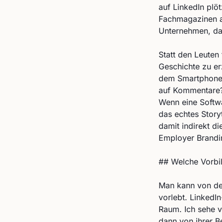
auf LinkedIn plö
Fachmagazinen an
Unternehmen, das
Statt den Leuten 
Geschichte zu er
dem Smartphone? 
auf Kommentare? 
Wenn eine Softwar
das echtes Storyt
damit indirekt di
Employer Brandi
## Welche Vorbi
Man kann von den
vorlebt. LinkedI
Raum. Ich sehe vi
dann von ihrer Be