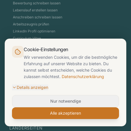
Bewerbung schreiben lassen
Lebenslauf erstellen lassen
Anschreiben schreiben lassen
Arbeitszeugnis prüfen
LinkedIn Profil optimieren
Curriculum Vitae
Motivationsschreiben verfassen
Cookie-Einstellungen
Bewerbungsfoto – Guide
Wir verwenden Cookies, um dir die bestmögliche
Bewerbung Krankenpfleger
Erfahrung auf unserer Website zu bieten. Du
Für Unternehmen
kannst selbst entscheiden, welche Cookies du
Headhunting & Active Sourcing
zulassen möchtest.
Datenschutzerklärung
Social Media Recruiting
Details anzeigen
Jobportal einfacharbeit.at
Hast du eine Frage zu
Über Toni
deiner Bewerbung?
Nur notwendige
Blog
Kontakt
Alle akzeptieren
LÄNDERSEITEN